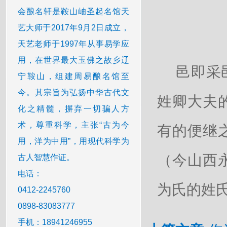
会酿名轩是鞍山岫圣起名馆天
艺大师于2017年9月2日成立，
天艺老师于1997年从事易学应
用，在世界最大玉佛之故乡辽
邑即采
宁鞍山，组建周易酿名馆至
今。其宗旨为弘扬中华古代文
姓卿大夫
化之精髓，摒弃一切骗人方
术，尊重科学，主张“古为今
有的便继
用，洋为中用”，用现代科学为
（今山西
古人智慧作证。
电话：
为氏的姓氏
0412-2245760
0898-83083777
手机：18941246955