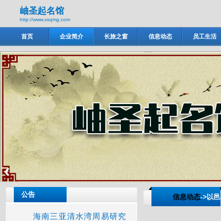
岫圣起名馆
http://www.xsqmg.com
首页
企业简介
长旅之窗
信息动态
员工生活
岫圣起名馆
‹
公告
信息动态
->以
海南三亚清水湾周易研究