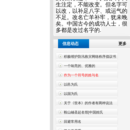
生注定，不能改变。但名字可
以改，以补足八字、或运气的
不足。改名亡羊补牢，犹未晚
矣。中国古今的成功人士，很
多都是改过名字的.
信息动态
更
积极维护防汛救灾网络秩序倡议书
一个响亮的、优雅的
作为一个符号的姓与名
以邑为氏
以国为氏
关于《世本》的作者有两种说法
鞍山岫圣起名馆|中国姓氏
回避常用名