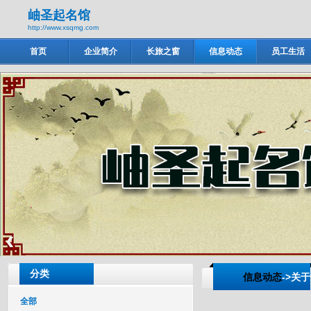
岫圣起名馆
http://www.xsqmg.com
首页
企业简介
长旅之窗
信息动态
员工生活
岫圣起名馆
‹
分类
信息动态
->关
全部