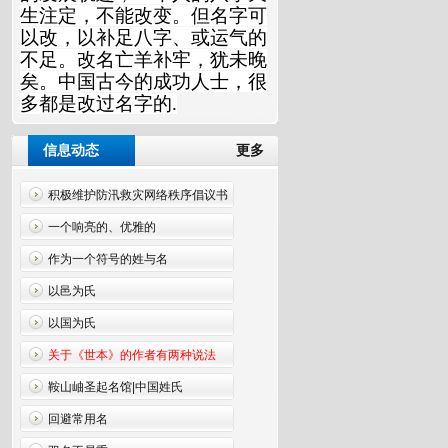
生注定，不能改变。但名字可
以改，以补足八字、或运气的
不足。改名亡羊补牢，犹未晚
矣。中国古今的成功人士，很
多都是改过名字的.
信息动态
更多
积极维护防汛救灾网络秩序倡议书
一个响亮的、优雅的
作为一个符号的姓与名
以邑为氏
以国为氏
关于《世本》的作者有两种说法
鞍山岫圣起名馆|中国姓氏
回避常用名