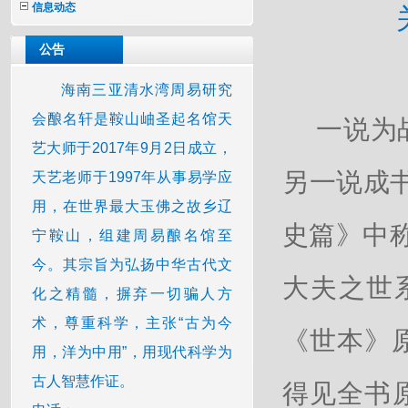
信息动态
公告
海南三亚清水湾周易研究
会酿名轩是鞍山岫圣起名馆天
一说为
艺大师于2017年9月2日成立，
另一说成
天艺老师于1997年从事易学应
用，在世界最大玉佛之故乡辽
史篇》中
宁鞍山，组建周易酿名馆至
今。其宗旨为弘扬中华古代文
大夫之世
化之精髓，摒弃一切骗人方
术，尊重科学，主张“古为今
《世本》
用，洋为中用”，用现代科学为
古人智慧作证。
得见全书