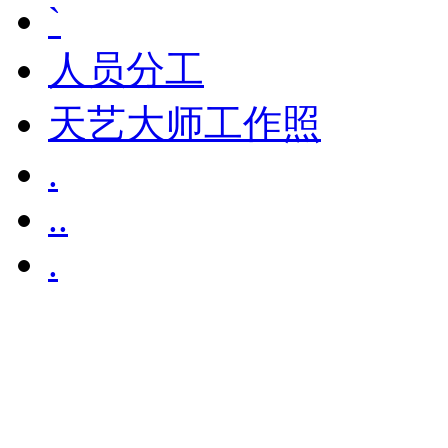
`
人员分工
天艺大师工作照
.
..
.