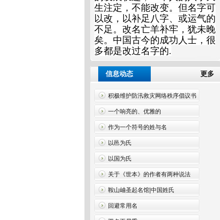
生注定，不能改变。但名字可
以改，以补足八字、或运气的
不足。改名亡羊补牢，犹未晚
矣。中国古今的成功人士，很
多都是改过名字的.
信息动态
更
积极维护防汛救灾网络秩序倡议书
一个响亮的、优雅的
作为一个符号的姓与名
以邑为氏
以国为氏
关于《世本》的作者有两种说法
鞍山岫圣起名馆|中国姓氏
回避常用名