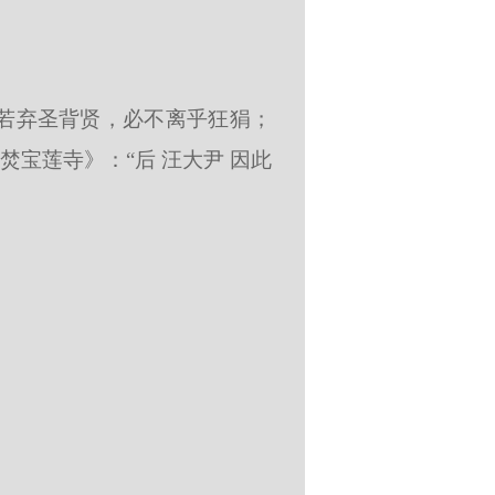
“若弃圣背贤，必不离乎狂狷；
焚宝莲寺》：“后 汪大尹 因此