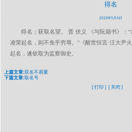
得名
2019年5月4日
得名；获取名望。 晋 伏义 《与阮籍书》：
凌荣起名，则不免乎穷辱。”《醒世恒言·汪大尹火
起名，遂钦取为监察御史。
上篇文章:
双名不易重
下篇文章:
取名号
[
打印
] [
关闭
]