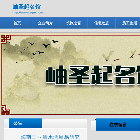
岫圣起名馆
http://www.xsqmg.com
首页
企业简介
长旅之窗
信息动态
员工生活
岫圣起名馆
‹
公告
在线留言
海南三亚清水湾周易研究