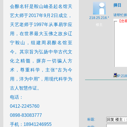
择日
会酿名轩是鞍山岫圣起名馆天
艺大师于2017年9月2日成立，
请帮忙择
218.25.216.*
天艺老师于1997年从事易学应
楼主
用，在世界最大玉佛之故乡辽
宁鞍山，组建周易酿名馆至
今。其宗旨为弘扬中华古代文
化之精髓，摒弃一切骗人方
术，尊重科学，主张“古为今
IP:21
用，洋为中用”，用现代科学为
古人智慧作证。
电话：
0412-2245760
0898-83083777
标题:
手机：18941246955