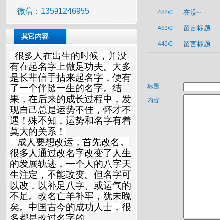
微信：13591246955
在没~
482/0
留言标题
466/0
其它内容
留言标题
446/0
很多人在出生的时候，并没
有在起名字上做足功夫。大多
是长辈信手拈来起名字，便有
了一个伴随一生的名字。结
标题:
果，在后来的成长过程中，发
内容:
现自己总是运势不佳，怀才不
遇！殊不知，运势和名字有着
莫大的关系！
成人要想改运，首先改名。
很多人通过改名字改变了人生
的发展轨迹，一个人的八字天
生注定，不能改变。但名字可
以改，以补足八字、或运气的
不足。改名亡羊补牢，犹未晚
矣。中国古今的成功人士，很
多都是改过名字的.