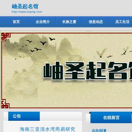
岫圣起名馆
http://www.xsqmg.com
首页
企业简介
长旅之窗
信息动态
员工生活
岫圣起名馆
‹
公告
在线留言
海南三亚清水湾周易研究
点击/回复