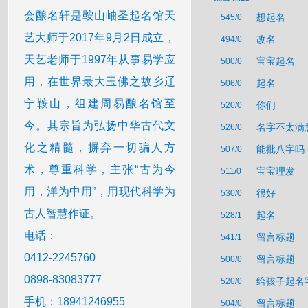
会酿名轩是鞍山岫圣起名馆天
想起名
545/0
艺大师于2017年9月2日成立，
改名
494/0
天艺老师于1997年从事易学应
宝宝起名
500/0
用，在世界最大玉佛之故乡辽
起名
506/0
宁鞍山，组建周易酿名馆至
你们
520/0
今。其宗旨为弘扬中华古代文
名字不太满
526/0
化之精髓，摒弃一切骗人方
能批八字吗
507/0
术，尊重科学，主张“古为今
宝宝理发
511/0
用，洋为中用”，用现代科学为
很好
530/0
古人智慧作证。
起名
528/1
电话：
留言标题
541/1
0412-2245760
留言标题
500/0
0898-83083777
给孩子起名
520/0
手机：18941246955
留言标题
504/0