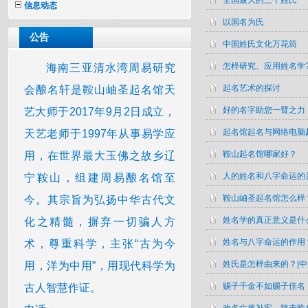
全国最大的三个姓氏
信息动态
以国名为氏
公告
中国姓氏文化万花筒
怎样研究、应用姓名学
海南三亚清水湾周易研究
起名艺术的探讨
会酿名轩是鞍山岫圣起名馆天
好的名字助您一臂之力
艺大师于2017年9月2日成立，
起名馆起名与网络电脑
天艺老师于1997年从事易学应
鞍山起名馆哪家好？
用，在世界最大玉佛之故乡辽
人的姓名和八字命运的
宁鞍山，组建周易酿名馆至
鞍山岫圣起名馆怎么样
今。其宗旨为弘扬中华古代文
姓名学的真正意义是什
化之精髓，摒弃一切骗人方
姓名与八字命运的作用
术，尊重科学，主张“古为今
姓氏是怎样由来的？|
用，洋为中用”，用现代科学为
赐子千金不如赐子佳名
古人智慧作证。